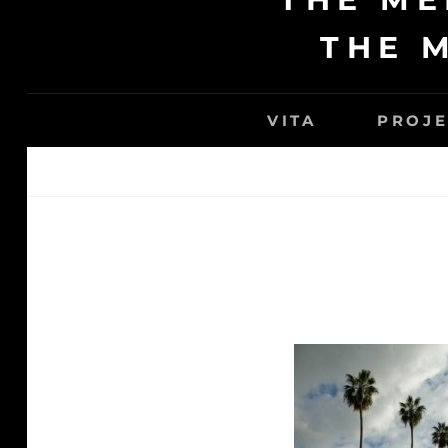
THE 
VITA
PROJE