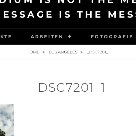
MESSAGE IS THE MES
KTE
ARBEITEN
FOTOGRAFIE
HOME
LOS ANGELES
_DSC7201_1
_DSC7201_1