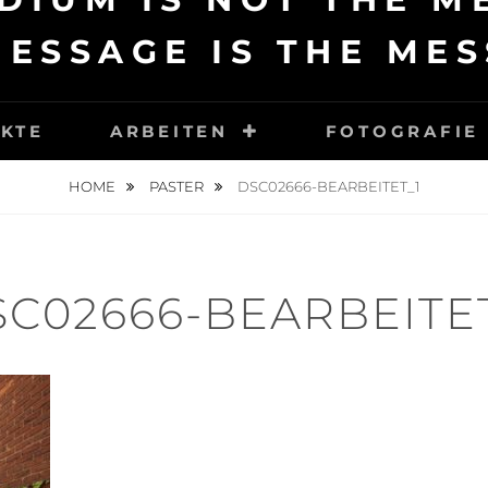
MESSAGE IS THE MES
KTE
ARBEITEN
FOTOGRAFIE
HOME
PASTER
DSC02666-BEARBEITET_1
SC02666-BEARBEITET