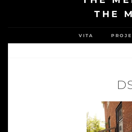
THE 
VITA
PROJE
D